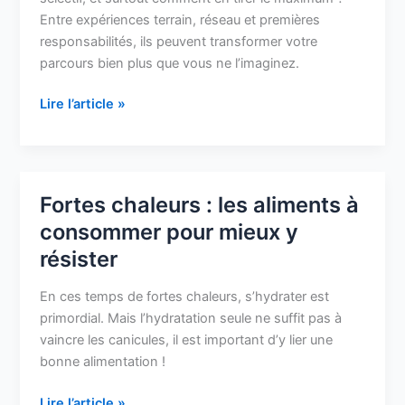
réussir
Entre expériences terrain, réseau et premières
votre
responsabilités, ils peuvent transformer votre
stage
parcours bien plus que vous ne l’imaginez.
Lire l’article »
Fortes chaleurs : les aliments à
Fortes
chaleurs
consommer pour mieux y
:
résister
les
aliments
En ces temps de fortes chaleurs, s’hydrater est
à
primordial. Mais l’hydratation seule ne suffit pas à
consommer
vaincre les canicules, il est important d’y lier une
pour
bonne alimentation !
mieux
y
Lire l’article »