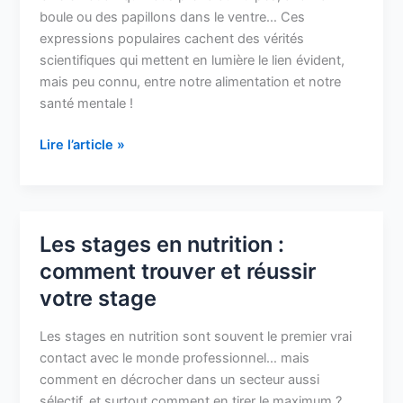
:
boule ou des papillons dans le ventre… Ces
analyse
expressions populaires cachent des vérités
des
scientifiques qui mettent en lumière le lien évident,
études
mais peu connu, entre notre alimentation et notre
récentes
santé mentale !
Lire l’article »
Les stages en nutrition :
Les
stages
comment trouver et réussir
en
votre stage
nutrition
:
Les stages en nutrition sont souvent le premier vrai
comment
contact avec le monde professionnel… mais
trouver
comment en décrocher dans un secteur aussi
et
sélectif, et surtout comment en tirer le maximum ?