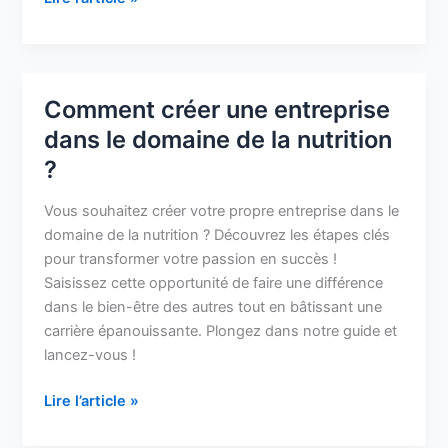
résister
Comment créer une entreprise
Comment
créer
dans le domaine de la nutrition
une
?
entreprise
dans
Vous souhaitez créer votre propre entreprise dans le
le
domaine de la nutrition ? Découvrez les étapes clés
domaine
pour transformer votre passion en succès !
de
Saisissez cette opportunité de faire une différence
la
dans le bien-être des autres tout en bâtissant une
nutrition
carrière épanouissante. Plongez dans notre guide et
?
lancez-vous !
Lire l’article »