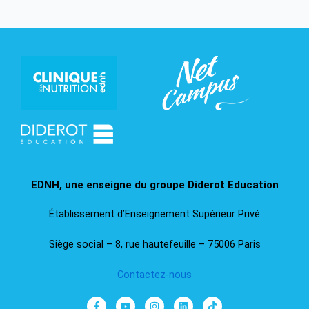
EDNH, une enseigne du groupe Diderot Education​
Établissement d’Enseignement Supérieur Privé
Siège social – 8, rue hautefeuille – 75006 Paris
Contactez-nous
F
Y
I
L
T