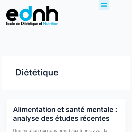
Aller
au
contenu
Diététique
Alimentation et santé mentale :
Alimentation
et
analyse des études récentes
santé
mentale
Une émotion qui nous prend aux tripes, avoir la