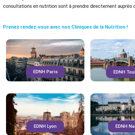
consultations en nutrition sont à prendre directement auprès
repris par les étudiants. Cet exercice fait partie intégrante de
Prenez rendez-vous avec nos Cliniques de la Nutrition !
EDNH Paris
EDNH Tou
EDNH Lyon
EDNH Na