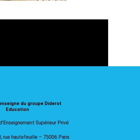
enseigne du groupe Diderot
Education​
d’Enseignement Supérieur Privé
8, rue hautefeuille – 75006 Paris