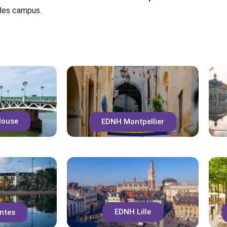
 des campus.
Chaque année, les sites internet des Cliniques de l
 leur pédagogie !
louse
EDNH Montpellier
EDNH Lille
ntes