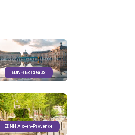
a Nutrition de chaque campus sont
EDNH Bordeaux
EDNH Aix-en-Provence