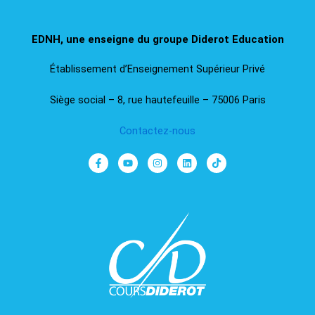
EDNH, une enseigne du groupe Diderot Education​
Établissement d’Enseignement Supérieur Privé
Siège social – 8, rue hautefeuille – 75006 Paris
Contactez-nous
F
Y
I
L
T
a
o
n
i
i
c
u
s
n
k
e
t
t
k
t
b
u
a
e
o
o
b
g
d
k
o
e
r
i
k
a
n
-
m
f