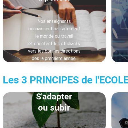
Nos enseignants
connaissent parfaitement
le monde du travail
et orientent les étudiants
vers les bonnes directions
dès la première année.
Les 3 PRINCIPES de l'ECO
S'adapter
ou subir