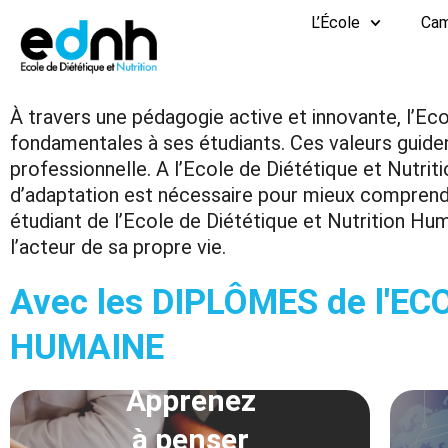
Aller
L’École
Ca
au
contenu
À travers une pédagogie active et innovante, l’E
fondamentales à ses étudiants. Ces valeurs guident
professionnelle. A l’Ecole de Diététique et Nutri
d’adaptation est nécessaire pour mieux comprendr
étudiant de l’Ecole de Diététique et Nutrition Hum
l’acteur de sa propre vie.
Avec les DIPLÔMES de l'EC
HUMAINE
Apprenez
à penser