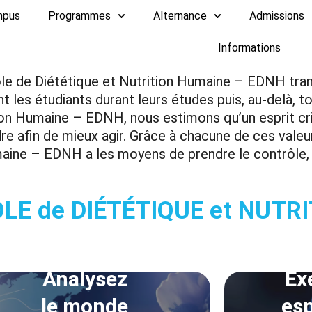
mpus
Programmes
Alternance
Admissions
Informations
cole de Diététique et Nutrition Humaine – EDNH tra
 les étudiants durant leurs études puis, au-delà, to
tion Humaine – EDNH, nous estimons qu’un esprit cri
e afin de mieux agir. Grâce à chacune de ces valeu
aine – EDNH a les moyens de prendre le contrôle, d’
OLE de DIÉTÉTIQUE et NUTR
Analysez
Ex
le monde
esp