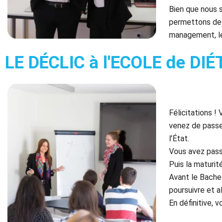
Bien que nous 
permettons de c
management, le
LE DÉCLIC à l'ECOLE de D
Félicitations !
venez de passe
l’État.
Vous avez pass
Puis la maturit
Avant le Bachel
poursuivre et a
En définitive, 