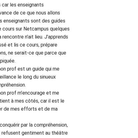
 car les enseignants
avance de ce que nous allons
es enseignants sont des guides
 le cours sur Netcampus quelques
a rencontre n’ait lieu. J’apprends
essé et lis ce cours, prépare
ns, ne serait-ce que parce que
 piquée.
on prof est un guide qui me
eillance le long du sinueux
mpréhension.
mon prof m’encourage et me
 tient à mes côtés, car il est le
ier de mes efforts et de ma
conquérir par la compréhension,
se refusent gentiment au théâtre