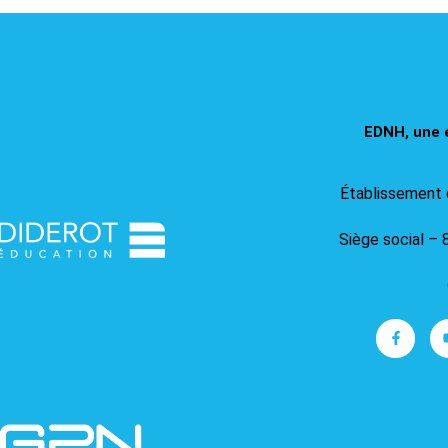
EDNH, une 
Établissement 
Siège social – 
F
a
c
e
b
o
o
k
-