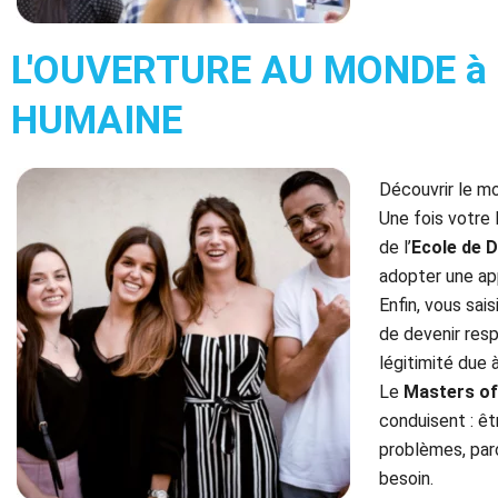
L'OUVERTURE AU MONDE à l
HUMAINE
Découvrir le mo
Une fois votre
de
l’
Ecole de D
adopter une app
Enfin, vous sai
de devenir resp
légitimité due 
Le
Masters of
conduisent : êt
problèmes, parc
besoin.