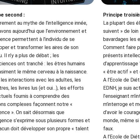
pe second :
Principe troisi
rement au mythe de l’intelligence innée,
La plupart des é
vons aujourd’hui que l’environnement et
suivent » de loin
ience permettent à l’individu de se
bavardages les e
pper et transformer les aires de son
Comment faire po
. Il n’y a plus de débat ; les
présents intelle
ciences ont tranché : les êtres humains
d’apprentissage 
asiment le même cerveau à la naissance.
« être actif » et 
les interactions avec les adultes, les
A l’Ecole de Dié
res, les livres lus (et oui…), les efforts
EDNH, je suis act
ectuels fournis à comprendre des
l’enseignant m’int
ions complexes façonnent notre «
m’interroge et m
gence ». On sait désormais que
d’avoir le coura
ligence s’exprime sous plusieurs formes et
monde, même si c
acun doit développer son propre « talent
faux.
A l’Ecole de Dié