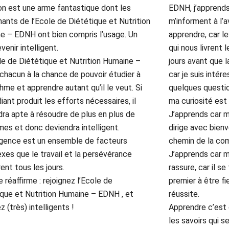
on est une arme fantastique dont les
EDNH, j’apprends
ants de l’Ecole de Diététique et Nutrition
m’informent à l’
e – EDNH ont bien compris l’usage. Un
apprendre, car l
evenir intelligent.
qui nous livrent
le de Diététique et Nutrition Humaine –
jours avant que l
chacun à la chance de pouvoir étudier à
car je suis intér
hme et apprendre autant qu’il le veut. Si
quelques questio
iant produit les efforts nécessaires, il
ma curiosité est
ra apte à résoudre de plus en plus de
J’apprends car m
es et donc deviendra intelligent.
dirige avec bienv
ligence est un ensemble de facteurs
chemin de la co
xes que le travail et la persévérance
J’apprends car 
ent tous les jours.
rassure, car il se
e réaffirme : rejoignez l’Ecole de
premier à être f
ique et Nutrition Humaine – EDNH , et
réussite.
 (très) intelligents !
Apprendre c’est 
les savoirs qui 