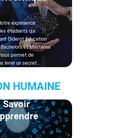
Notre expérience
des étudiants qui
ent Diderot Education
 Bachelors et Mastères
nous permet de
s livrer un secret…
TION HUMAINE
Savoir
pprendre