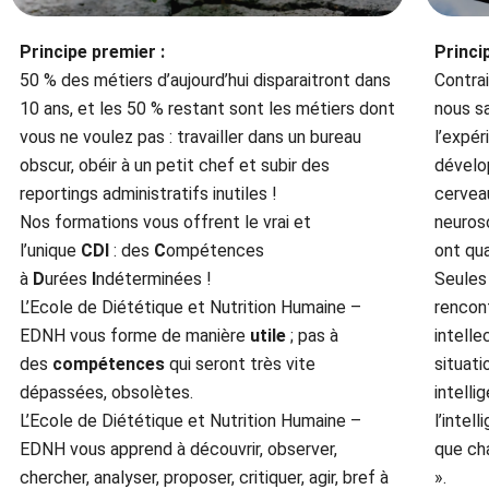
Principe premier :
Princi
50 % des métiers d’aujourd’hui disparaitront dans
Contrai
10 ans, et les 50 % restant sont les métiers dont
nous sa
vous ne voulez pas : travailler dans un bureau
l’expér
obscur, obéir à un petit chef et subir des
dévelo
reportings administratifs inutiles !
cerveau
Nos formations vous offrent le vrai et
neuros
l’unique
CDI
: des
C
ompétences
ont qu
à
D
urées
I
ndéterminées !
Seules 
L’Ecole de Diététique et Nutrition Humaine –
rencont
EDNH vous forme de manière
utile
; pas à
intell
des
compétences
qui seront très vite
situat
dépassées, obsolètes.
intelli
L’Ecole de Diététique et Nutrition Humaine –
l’intel
EDNH vous apprend à découvrir, observer,
que ch
chercher, analyser, proposer, critiquer, agir, bref à
».