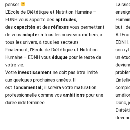
penser
La rais
L’Ecole de Diététique et Nutrition Humaine –
enseign
EDNH vous apporte des
aptitudes
,
Humain
des
capacités
et des
réflexes
vous permettant
but : d
de vous
adapter
à tous les nouveaux métiers, à
A l’Eco
tous les univers, à tous les secteurs.
EDNH, 
Finalement, l’Ecole de Diététique et Nutrition
son ryt
Humaine – EDNH vous
éduque
pour le reste de
un étud
votre vie.
deviend
Votre
investissement
ne doit pas être limité
problèm
aux quelques prochaines années. Il
L’intel
est
fondamental
; il servira votre maturation
comple
professionnelle comme vos
ambitions
pour une
amélior
durée indéterminée.
Donc, j
Diétét
devenez