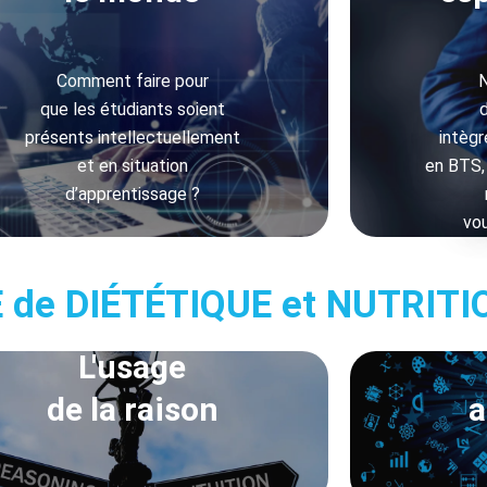
Comment faire pour
que les étudiants soient
présents intellectuellement
intègr
et en situation
en BTS,
d’apprentissage ?
vou
LE de DIÉTÉTIQUE et NUTRI
L'usage
de la raison
a