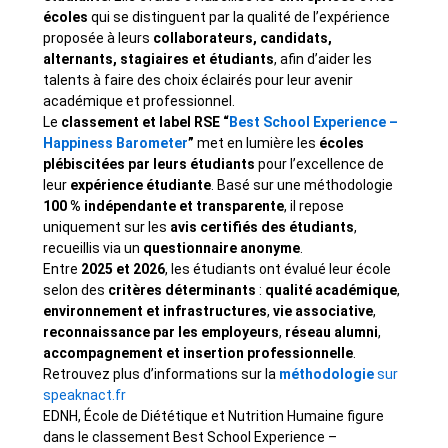
écoles
qui se distinguent par la qualité de l’expérience
proposée à leurs
collaborateurs, candidats,
alternants, stagiaires et étudiants
, afin d’aider les
talents à faire des choix éclairés pour leur avenir
académique et professionnel.
Le
classement et label RSE “
Best School Experience –
Happiness Barometer
”
met en lumière les
écoles
plébiscitées par leurs étudiants
pour l’excellence de
leur
expérience étudiante
. Basé sur une méthodologie
100 % indépendante et transparente
, il repose
uniquement sur les
avis certifiés des étudiants
,
recueillis via un
questionnaire anonyme
.
Entre
2025 et 2026
, les étudiants ont évalué leur école
selon des
critères déterminants
:
qualité académique
,
environnement et infrastructures
,
vie associative
,
reconnaissance par les employeurs
,
réseau alumni
,
accompagnement et insertion professionnelle
.
Retrouvez plus d’informations sur la
méthodologie
sur
speaknact.fr
EDNH, École de Diététique et Nutrition Humaine figure
dans le classement Best School Experience –