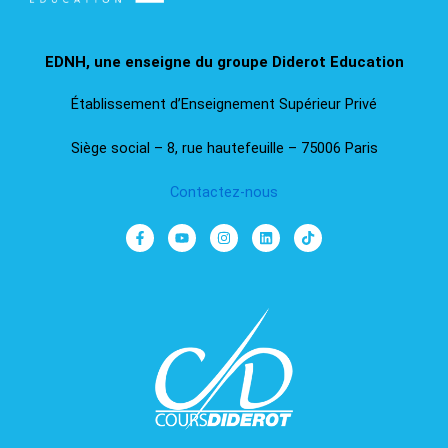
EDNH, une enseigne du groupe Diderot Education​
Établissement d’Enseignement Supérieur Privé
Siège social – 8, rue hautefeuille – 75006 Paris
Contactez-nous
F
Y
I
L
T
a
o
n
i
i
c
u
s
n
k
e
t
t
k
t
b
u
a
e
o
o
b
g
d
k
o
e
r
i
k
a
n
-
m
f