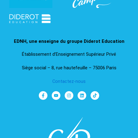
EDNH, une enseigne du groupe Diderot Education​
Établissement d’Enseignement Supérieur Privé
Siège social – 8, rue hautefeuille – 75006 Paris
Contactez-nous
F
Y
I
L
T
a
o
n
i
i
c
u
s
n
k
e
t
t
k
t
b
u
a
e
o
o
b
g
d
k
o
e
r
i
k
a
n
-
m
f