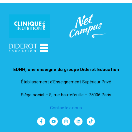
EDNH, une enseigne du groupe Diderot Education​
Établissement d’Enseignement Supérieur Privé
Siège social – 8, rue hautefeuille – 75006 Paris
Contactez-nous
F
Y
I
L
T
a
o
n
i
i
c
u
s
n
k
e
t
t
k
t