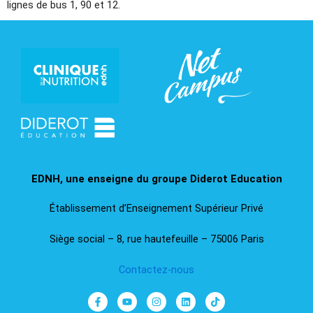
lignes de bus 1, 90 et 12.
EDNH, une enseigne du groupe Diderot Education​
Établissement d’Enseignement Supérieur Privé
Siège social – 8, rue hautefeuille – 75006 Paris
Contactez-nous
F
Y
I
L
T
a
o
n
i
i