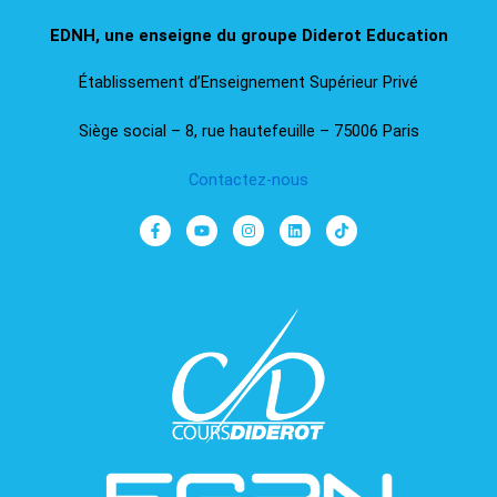
EDNH, une enseigne du groupe Diderot Education​
Établissement d’Enseignement Supérieur Privé
Siège social – 8, rue hautefeuille – 75006 Paris
Contactez-nous
F
Y
I
L
T
a
o
n
i
i
c
u
s
n
k
e
t
t
k
t
b
u
a
e
o
o
b
g
d
k
o
e
r
i
k
a
n
-
m
f